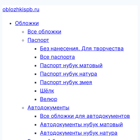
Перейти
oblozhkispb.ru
к
Обложки
содержанию
Все обложки
Паспорт
Без нанесения. Для творчества
Все паспорта
Паспорт нубук матовый
Паспорт нубук натура
Паспорт нубук змея
Шёлк
Велюр
Автодокументы
Все обложки для автодокументов
Автодокументы нубук матовый
Автодокументы нубук натура