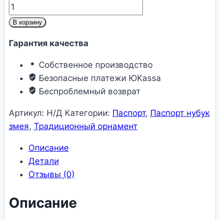
Количество
товара
В корзину
Обложка
Гарантия качества
на
паспорт
Собственное производство
«Хохлома
Безопасные платежи ЮKassa
ПАСПОРТ»
Беспроблемный возврат
нубук
змея
Артикул:
Н/Д
Категории:
Паспорт
,
Паспорт нубук
змея
,
Традиционный орнамент
Описание
Детали
Отзывы (0)
Описание