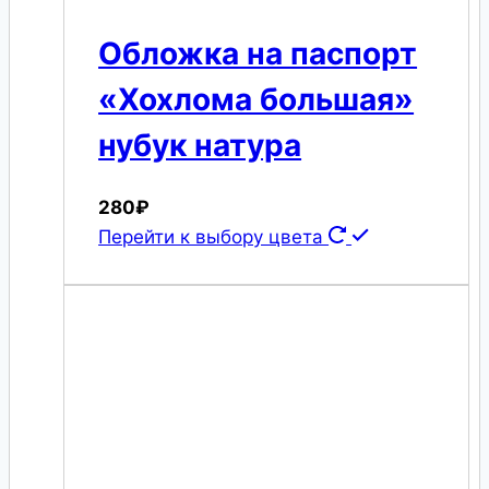
Обложка на паспорт
«Хохлома большая»
нубук натура
280
₽
Перейти к выбору цвета