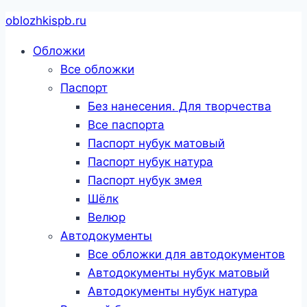
Перейти
oblozhkispb.ru
к
Обложки
содержанию
Все обложки
Паспорт
Без нанесения. Для творчества
Все паспорта
Паспорт нубук матовый
Паспорт нубук натура
Паспорт нубук змея
Шёлк
Велюр
Автодокументы
Все обложки для автодокументов
Автодокументы нубук матовый
Автодокументы нубук натура