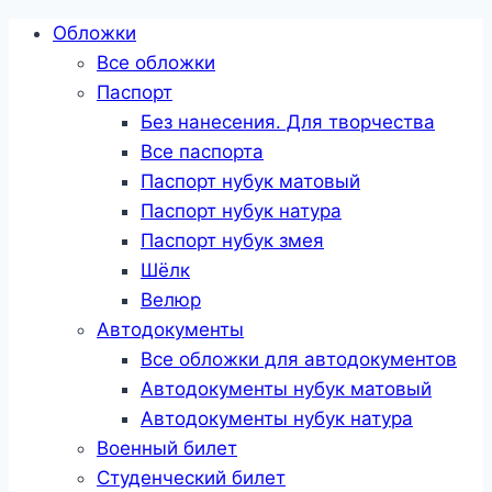
Перейти
Обложки
к
Все обложки
содержанию
Паспорт
Без нанесения. Для творчества
Все паспорта
Паспорт нубук матовый
Паспорт нубук натура
Паспорт нубук змея
Шёлк
Велюр
Автодокументы
Все обложки для автодокументов
Автодокументы нубук матовый
Автодокументы нубук натура
Военный билет
Студенческий билет