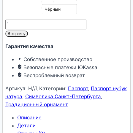
Чёрный
Количество
товара
В корзину
Обложка
Гарантия качества
на
паспорт
Собственное производство
«Хохлома
Безопасные платежи ЮKassa
Санкт-
Беспроблемный возврат
Петербург»
нубук
Артикул:
Н/Д
Категории:
Паспорт
,
Паспорт нубук
натура
натура
,
Символика Санкт-Петербурга
,
Традиционный орнамент
Описание
Детали