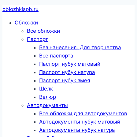
Перейти
oblozhkispb.ru
к
Обложки
содержанию
Все обложки
Паспорт
Без нанесения. Для творчества
Все паспорта
Паспорт нубук матовый
Паспорт нубук натура
Паспорт нубук змея
Шёлк
Велюр
Автодокументы
Все обложки для автодокументов
Автодокументы нубук матовый
Автодокументы нубук натура