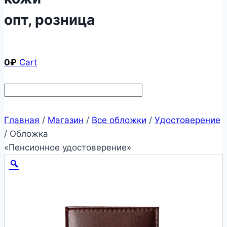
опт, розница
0
₽
Cart
Главная
/
Магазин
/
Все обложки
/
Удостоверение
/
Обложка
«Пенсионное удостоверение»