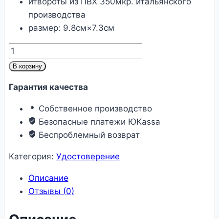
итвороты из ПВХ 350мкр. итальянского
производства
размер: 9.8см×7.3см
Количество
товара
В корзину
Обложка
Гарантия качества
«Пенсионное
удостоверение»
Собственное производство
Безопасные платежи ЮKassa
Беспроблемный возврат
Категория:
Удостоверение
Описание
Отзывы (0)