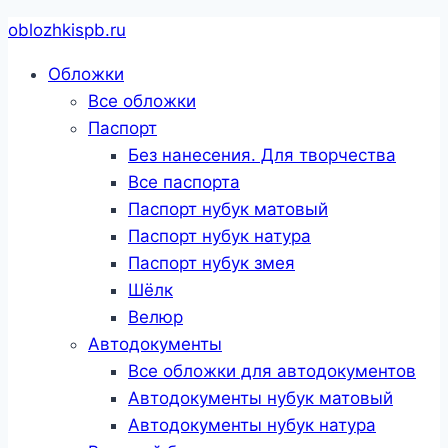
Перейти
oblozhkispb.ru
к
Обложки
содержанию
Все обложки
Паспорт
Без нанесения. Для творчества
Все паспорта
Паспорт нубук матовый
Паспорт нубук натура
Паспорт нубук змея
Шёлк
Велюр
Автодокументы
Все обложки для автодокументов
Автодокументы нубук матовый
Автодокументы нубук натура