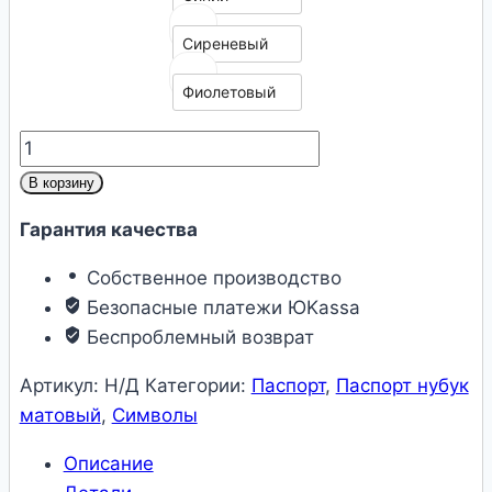
Сиреневый
Фиолетовый
Количество
товара
В корзину
Обложка
Гарантия качества
на
паспорт
Собственное производство
«Якорь»
Безопасные платежи ЮKassa
Беспроблемный возврат
Артикул:
Н/Д
Категории:
Паспорт
,
Паспорт нубук
матовый
,
Символы
Описание