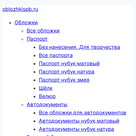
Перейти
oblozhkispb.ru
к
Обложки
содержанию
Все обложки
Паспорт
Без нанесения. Для творчества
Все паспорта
Паспорт нубук матовый
Паспорт нубук натура
Паспорт нубук змея
Шёлк
Велюр
Автодокументы
Все обложки для автодокументов
Автодокументы нубук матовый
Автодокументы нубук натура